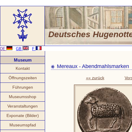
Deutsches Hugenot
DE
GB
F
Museum
Mereaux - Abendmahlsmarken
Kontakt
Öffnungszeiten
«« zurück
Vor
Führungen
Museumsshop
Veranstaltungen
Exponate (Bilder)
Museumspfad