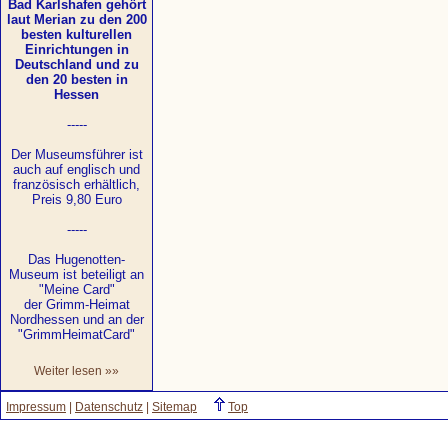
Bad Karlshafen gehört
laut Merian zu den 200
besten kulturellen
Einrichtungen in
Deutschland und zu
den 20 besten in
Hessen
-----
Der Museumsführer ist
auch auf englisch und
französisch erhältlich,
Preis 9,80 Euro
-----
Das Hugenotten-
Museum ist beteiligt an
"Meine Card"
der Grimm-Heimat
Nordhessen und an der
"GrimmHeimatCard"
Weiter lesen »»
Impressum
|
Datenschutz
|
Sitemap
Top