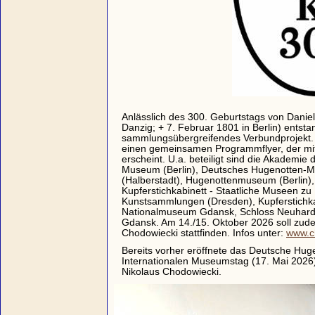
Anlässlich des 300. Geburtstags von Daniel
Danzig; + 7. Februar 1801 in Berlin) entsta
sammlungsübergreifendes Verbundprojekt. 
einen gemeinsamen Programmflyer, der mit
erscheint. U.a. beteiligt sind die Akademie 
Museum (Berlin), Deutsches Hugenotten-M
(Halberstadt), Hugenottenmuseum (Berlin)
Kupferstichkabinett - Staatliche Museen zu B
Kunstsammlungen (Dresden), Kupferstichka
Nationalmuseum Gdansk, Schloss Neuhard
Gdansk. Am 14./15. Oktober 2026 soll zude
Chodowiecki stattfinden. Infos unter:
www.c
Bereits vorher eröffnete das Deutsche Hu
Internationalen Museumstag (17. Mai 2026)
Nikolaus Chodowiecki.