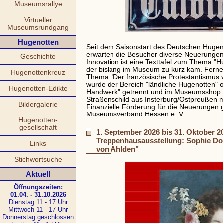
Museumsrallye
Virtueller
Museumsrundgang
Hugenotten
Seit dem Saisonstart des Deutschen Hugen
erwarten die Besucher diverse Neuerungen 
Geschichte
Innovation ist eine Texttafel zum Thema "H
der bislang im Museum zu kurz kam. Ferner 
Hugenottenkreuz
Thema "Der französische Protestantismus v
wurde der Bereich "ländliche Hugenotten" 
Hugenotten-Edikte
Handwerk" getrennt und im Museumsshop 
Straßenschild aus Insterburg/Ostpreußen mi
Bildergalerie
Finanzielle Förderung für die Neuerungen
Museumsverband Hessen e. V.
Hugenotten-
gesellschaft
1. September 2026 bis 31. Oktober 2
Treppenhausausstellung: Sophie Doro
Links
von Ahlden"
Stichwortsuche
Aktuell
Öffnungszeiten:
01.04. - 31.10.2026
Dienstag 11 - 17 Uhr
Mittwoch 11 - 17 Uhr
Donnerstag geschlossen