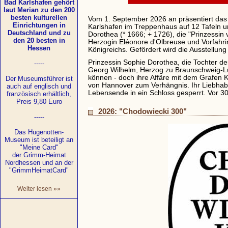
Bad Karlshafen gehört
laut Merian zu den 200
besten kulturellen
Vom 1. September 2026 an präsentiert da
Einrichtungen in
Karlshafen im Treppenhaus auf 12 Tafeln un
Deutschland und zu
Dorothea (* 1666; + 1726), die "Prinzessin
den 20 besten in
Herzogin Eléonore d'Olbreuse und Vorfahrin
Hessen
Königreichs. Gefördert wird die Ausstell
Prinzessin Sophie Dorothea, die Tochter d
-----
Georg Wilhelm, Herzog zu Braunschweig-Lü
können - doch ihre Affäre mit dem Grafen 
Der Museumsführer ist
von Hannover zum Verhängnis. Ihr Liebhabe
auch auf englisch und
Lebensende in ein Schloss gesperrt. Vor 30
französisch erhältlich,
Preis 9,80 Euro
2026: "Chodowiecki 300"
-----
Das Hugenotten-
Museum ist beteiligt an
"Meine Card"
der Grimm-Heimat
Nordhessen und an der
"GrimmHeimatCard"
Weiter lesen »»