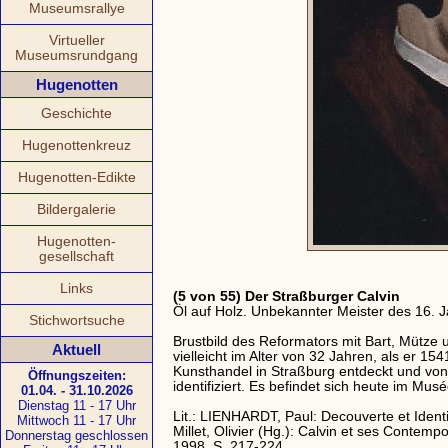
Museumsrallye
Virtueller
Museumsrundgang
Hugenotten
Geschichte
Hugenottenkreuz
Hugenotten-Edikte
Bildergalerie
Hugenotten-
gesellschaft
Links
(5 von 55) Der Straßburger Calvin
Öl auf Holz. Unbekannter Meister des 16. 
Stichwortsuche
Brustbild des Reformators mit Bart, Mütze
Aktuell
vielleicht im Alter von 32 Jahren, als er 1
Kunsthandel in Straßburg entdeckt und von 
Öffnungszeiten:
identifiziert. Es befindet sich heute im Mus
01.04. - 31.10.2026
Dienstag 11 - 17 Uhr
Lit.: LIENHARDT, Paul: Decouverte et Identif
Mittwoch 11 - 17 Uhr
Millet, Olivier (Hg.): Calvin et ses Contem
Donnerstag geschlossen
1998, S. 217-224.