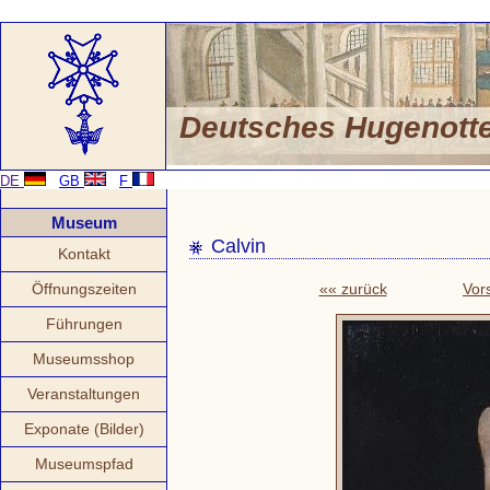
Deutsches Hugenot
DE
GB
F
Museum
Calvin
Kontakt
Öffnungszeiten
«« zurück
Vor
Führungen
Museumsshop
Veranstaltungen
Exponate (Bilder)
Museumspfad