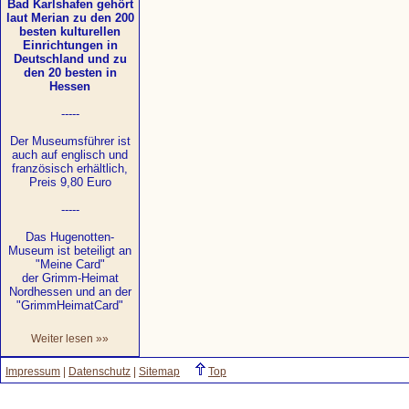
Bad Karlshafen gehört
laut Merian zu den 200
besten kulturellen
Einrichtungen in
Deutschland und zu
den 20 besten in
Hessen
-----
Der Museumsführer ist
auch auf englisch und
französisch erhältlich,
Preis 9,80 Euro
-----
Das Hugenotten-
Museum ist beteiligt an
"Meine Card"
der Grimm-Heimat
Nordhessen und an der
"GrimmHeimatCard"
Weiter lesen »»
Impressum
|
Datenschutz
|
Sitemap
Top