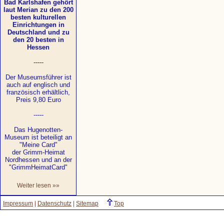
Bad Karlshafen gehört
laut Merian zu den 200
besten kulturellen
Einrichtungen in
Deutschland und zu
den 20 besten in
Hessen
-----
Der Museumsführer ist
auch auf englisch und
französisch erhältlich,
Preis 9,80 Euro
-----
Das Hugenotten-
Museum ist beteiligt an
"Meine Card"
der Grimm-Heimat
Nordhessen und an der
"GrimmHeimatCard"
Weiter lesen »»
Impressum
|
Datenschutz
|
Sitemap
Top