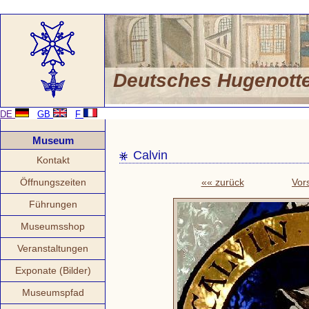
Deutsches Hugenot
DE
GB
F
Museum
Calvin
Kontakt
Öffnungszeiten
«« zurück
Vor
Führungen
Museumsshop
Veranstaltungen
Exponate (Bilder)
Museumspfad