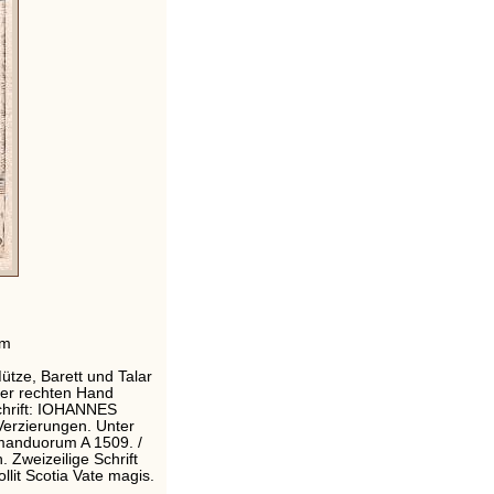
cm
ütze, Barett und Talar
der rechten Hand
chrift: IOHANNES
rzierungen. Unter
 manduorum A 1509. /
. Zweizeilige Schrift
ollit Scotia Vate magis.