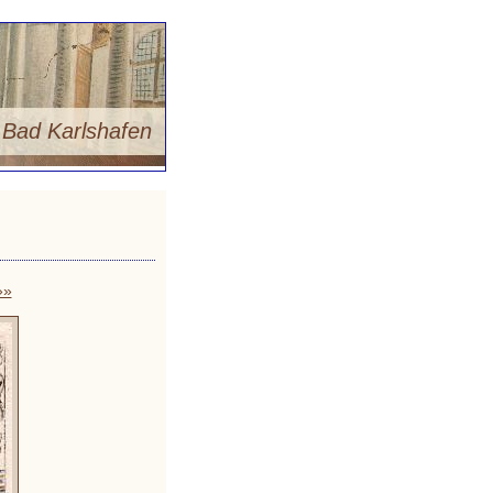
m
Bad Karlshafen
»»