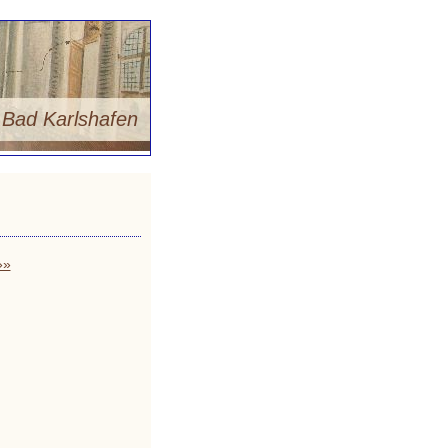
m
Bad Karlshafen
»»