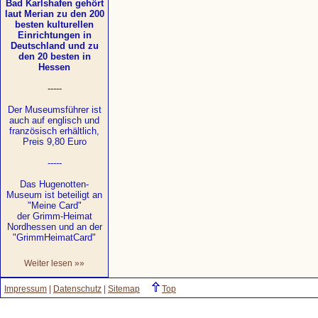
Bad Karlshafen gehört
laut Merian zu den 200
besten kulturellen
Einrichtungen in
Deutschland und zu
den 20 besten in
Hessen
-----
Der Museumsführer ist
auch auf englisch und
französisch erhältlich,
Preis 9,80 Euro
-----
Das Hugenotten-
Museum ist beteiligt an
"Meine Card"
der Grimm-Heimat
Nordhessen und an der
"GrimmHeimatCard"
Weiter lesen »»
Impressum
|
Datenschutz
|
Sitemap
Top