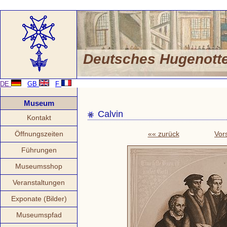
Deutsches Hugenot
DE
GB
F
Museum
Calvin
Kontakt
Öffnungszeiten
«« zurück
Vor
Führungen
Museumsshop
Veranstaltungen
Exponate (Bilder)
Museumspfad