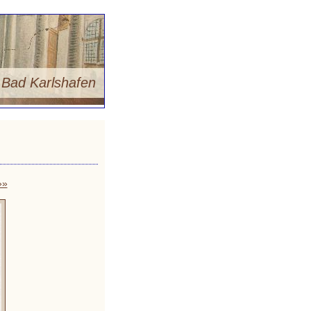
m
Bad Karlshafen
»»