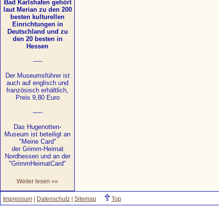
Bad Karlshafen gehört
laut Merian zu den 200
besten kulturellen
Einrichtungen in
Deutschland und zu
den 20 besten in
Hessen
-----
Der Museumsführer ist
auch auf englisch und
französisch erhältlich,
Preis 9,80 Euro
-----
Das Hugenotten-
Museum ist beteiligt an
"Meine Card"
der Grimm-Heimat
Nordhessen und an der
"GrimmHeimatCard"
Weiter lesen »»
Impressum
|
Datenschutz
|
Sitemap
Top