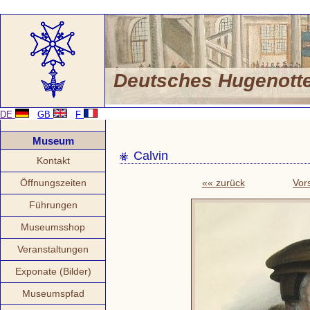
Deutsches Hugenot
DE
GB
F
Museum
Calvin
Kontakt
Öffnungszeiten
«« zurück
Vor
Führungen
Museumsshop
Veranstaltungen
Exponate (Bilder)
Museumspfad