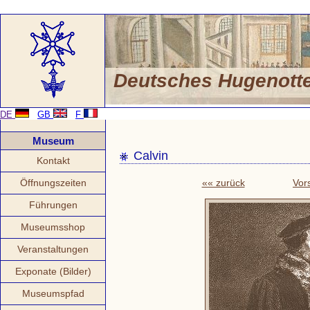
Deutsches Hugenot
DE
GB
F
Museum
Calvin
Kontakt
Öffnungszeiten
«« zurück
Vor
Führungen
Museumsshop
Veranstaltungen
Exponate (Bilder)
Museumspfad