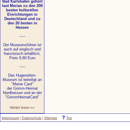
Bad Karlshafen gehört
laut Merian zu den 200
besten kulturellen
Einrichtungen in
Deutschland und zu
den 20 besten in
Hessen
-----
Der Museumsführer ist
auch auf englisch und
französisch erhältlich,
Preis 9,80 Euro
-----
Das Hugenotten-
Museum ist beteiligt an
"Meine Card"
der Grimm-Heimat
Nordhessen und an der
"GrimmHeimatCard"
Weiter lesen »»
Impressum
|
Datenschutz
|
Sitemap
Top