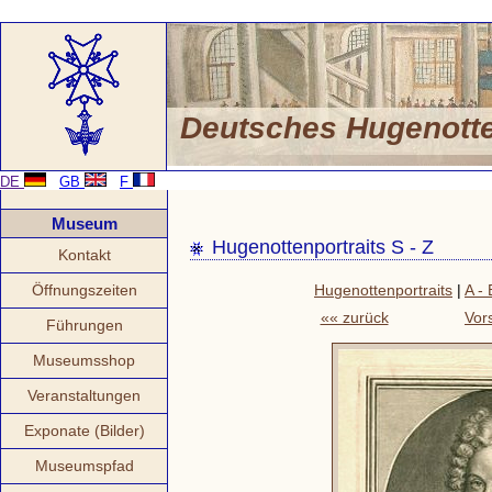
Deutsches Hugenot
DE
GB
F
Museum
Hugenottenportraits S - Z
Kontakt
Öffnungszeiten
Hugenottenportraits
|
A - 
«« zurück
Vor
Führungen
Museumsshop
Veranstaltungen
Exponate (Bilder)
Museumspfad