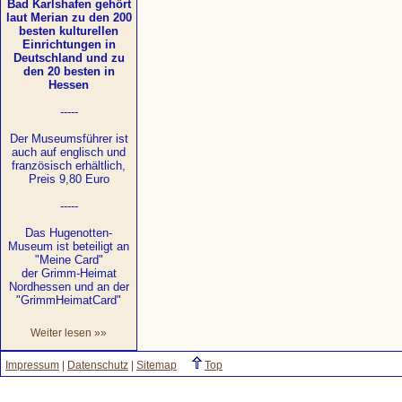
Bad Karlshafen gehört
laut Merian zu den 200
besten kulturellen
Einrichtungen in
Deutschland und zu
den 20 besten in
Hessen
-----
Der Museumsführer ist
auch auf englisch und
französisch erhältlich,
Preis 9,80 Euro
-----
Das Hugenotten-
Museum ist beteiligt an
"Meine Card"
der Grimm-Heimat
Nordhessen und an der
"GrimmHeimatCard"
Weiter lesen »»
Impressum
|
Datenschutz
|
Sitemap
Top