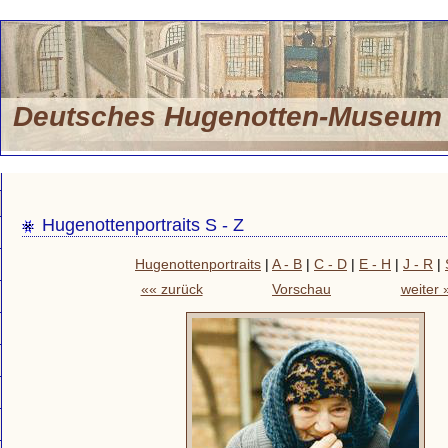
Deutsches Hugenotten-Museu
Hugenottenportraits S - Z
Hugenottenportraits
|
A - B
|
C - D
|
E - H
|
J - R
|
«« zurück
Vorschau
weiter 