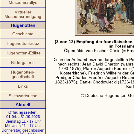
Museumsrallye
Virtueller
Museumsrundgang
Hugenotten
Geschichte
(3 von 12) Empfang der französischen
Hugenottenkreuz
im Potsdame
Ölgemälde von Fischer-Cörlin (= Erns
Hugenotten-Edikte
Die in der Aufnamheszene dargestellten Per
Bildergalerie
nach rechts: Jean David Charton (wahrs
1793-1875), Pfarrer Auguste Fournier 
Hugenotten-
Klosterkirche), Friedrich Wilhelm der G
gesellschaft
Prediger Charles Frédéric Auguste Roland
1823-1875), Daniel Chodowiecki (1726-1
Links
Kurf
© Deutsche Hugenotten-Ges
Stichwortsuche
Aktuell
Öffnungszeiten:
01.04. - 31.10.2026
Dienstag 11 - 17 Uhr
Mittwoch 11 - 17 Uhr
Donnerstag geschlossen