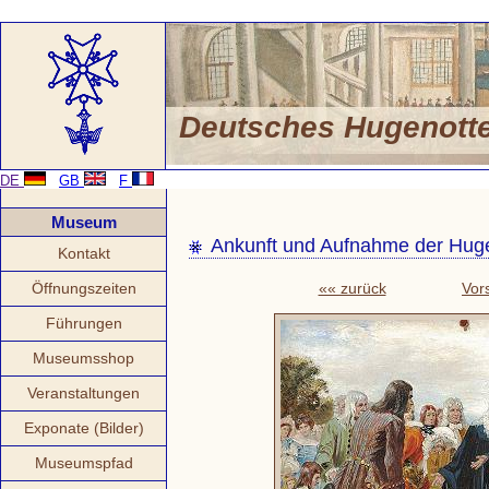
Deutsches Hugenot
DE
GB
F
Museum
Ankunft und Aufnahme der Huge
Kontakt
Öffnungszeiten
«« zurück
Vor
Führungen
Museumsshop
Veranstaltungen
Exponate (Bilder)
Museumspfad