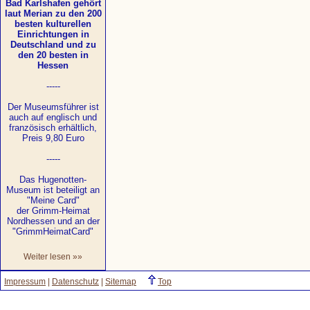
Bad Karlshafen gehört
laut Merian zu den 200
besten kulturellen
Einrichtungen in
Deutschland und zu
den 20 besten in
Hessen
-----
Der Museumsführer ist
auch auf englisch und
französisch erhältlich,
Preis 9,80 Euro
-----
Das Hugenotten-
Museum ist beteiligt an
"Meine Card"
der Grimm-Heimat
Nordhessen und an der
"GrimmHeimatCard"
Weiter lesen »»
Impressum
|
Datenschutz
|
Sitemap
Top