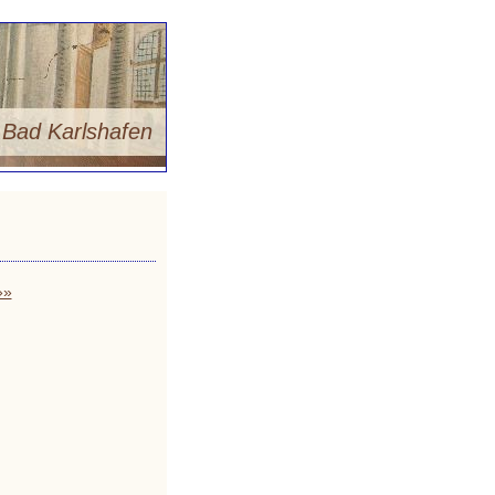
m
Bad Karlshafen
»»