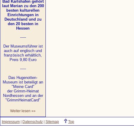
Bad Karlshafen gehört
laut Merian zu den 200
besten kulturellen
Einrichtungen in
Deutschland und zu
den 20 besten in
Hessen
-----
Der Museumsführer ist
auch auf englisch und
französisch erhältlich,
Preis 9,80 Euro
-----
Das Hugenotten-
Museum ist beteiligt an
"Meine Card"
der Grimm-Heimat
Nordhessen und an der
"GrimmHeimatCard"
Weiter lesen »»
Impressum
|
Datenschutz
|
Sitemap
Top