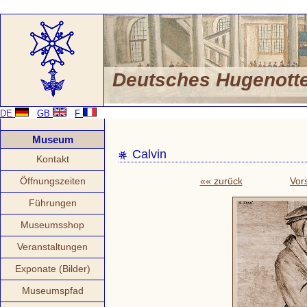
Deutsches Hugenot
DE
GB
F
Museum
Calvin
Kontakt
Öffnungszeiten
«« zurück
Vor
Führungen
Museumsshop
Veranstaltungen
Exponate (Bilder)
Museumspfad