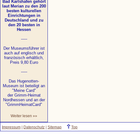
Bad Karlshafen gehört
laut Merian zu den 200
besten kulturellen
Einrichtungen in
Deutschland und zu
den 20 besten in
Hessen
-----
Der Museumsführer ist
auch auf englisch und
französisch erhältlich,
Preis 9,80 Euro
-----
Das Hugenotten-
Museum ist beteiligt an
"Meine Card"
der Grimm-Heimat
Nordhessen und an der
"GrimmHeimatCard"
Weiter lesen »»
Impressum
|
Datenschutz
|
Sitemap
Top