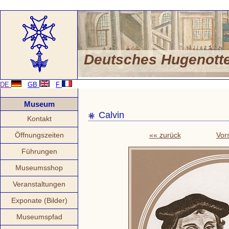
Deutsches Hugenot
DE
GB
F
Museum
Calvin
Kontakt
Öffnungszeiten
«« zurück
Vor
Führungen
Museumsshop
Veranstaltungen
Exponate (Bilder)
Museumspfad