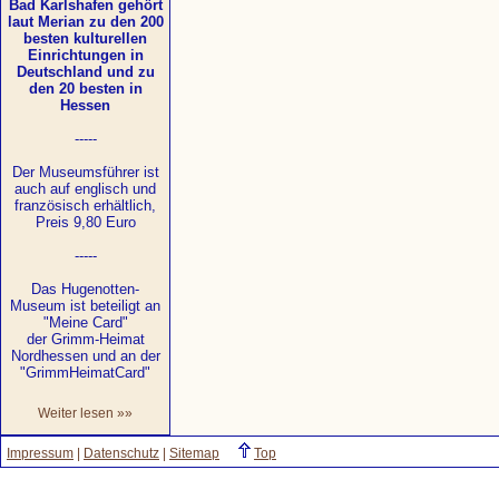
Bad Karlshafen gehört
laut Merian zu den 200
besten kulturellen
Einrichtungen in
Deutschland und zu
den 20 besten in
Hessen
-----
Der Museumsführer ist
auch auf englisch und
französisch erhältlich,
Preis 9,80 Euro
-----
Das Hugenotten-
Museum ist beteiligt an
"Meine Card"
der Grimm-Heimat
Nordhessen und an der
"GrimmHeimatCard"
Weiter lesen »»
Impressum
|
Datenschutz
|
Sitemap
Top