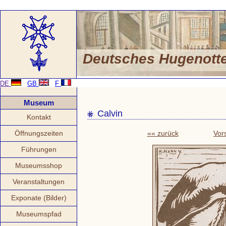
Deutsches Hugenot
DE
GB
F
Museum
Calvin
Kontakt
Öffnungszeiten
«« zurück
Vor
Führungen
Museumsshop
Veranstaltungen
Exponate (Bilder)
Museumspfad