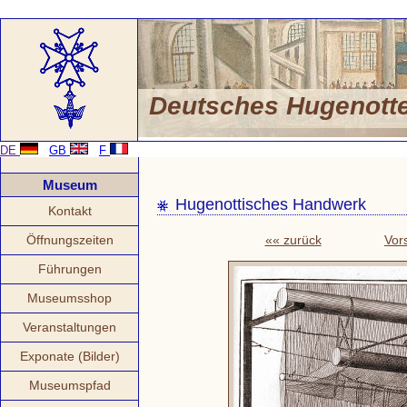
Deutsches Hugenot
DE
GB
F
Museum
Hugenottisches Handwerk
Kontakt
Öffnungszeiten
«« zurück
Vor
Führungen
Museumsshop
Veranstaltungen
Exponate (Bilder)
Museumspfad