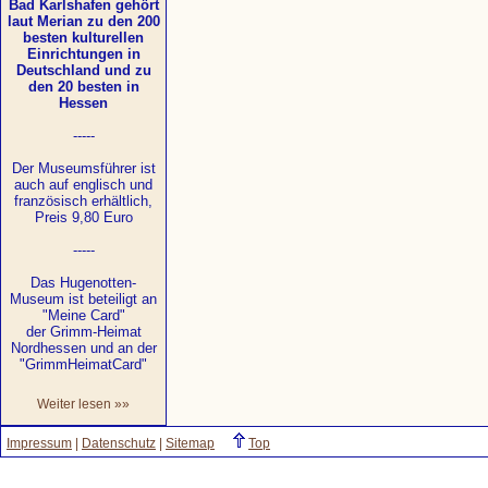
Bad Karlshafen gehört
laut Merian zu den 200
besten kulturellen
Einrichtungen in
Deutschland und zu
den 20 besten in
Hessen
-----
Der Museumsführer ist
auch auf englisch und
französisch erhältlich,
Preis 9,80 Euro
-----
Das Hugenotten-
Museum ist beteiligt an
"Meine Card"
der Grimm-Heimat
Nordhessen und an der
"GrimmHeimatCard"
Weiter lesen »»
Impressum
|
Datenschutz
|
Sitemap
Top