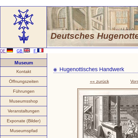
Deutsches Hugenot
DE
GB
F
Museum
Hugenottisches Handwerk
Kontakt
Öffnungszeiten
«« zurück
Vor
Führungen
Museumsshop
Veranstaltungen
Exponate (Bilder)
Museumspfad