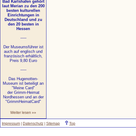
Bad Karlshafen gehört
laut Merian zu den 200
besten kulturellen
Einrichtungen in
Deutschland und zu
den 20 besten in
Hessen
-----
Der Museumsführer ist
auch auf englisch und
französisch erhältlich,
Preis 9,80 Euro
-----
Das Hugenotten-
Museum ist beteiligt an
"Meine Card"
der Grimm-Heimat
Nordhessen und an der
"GrimmHeimatCard"
Weiter lesen »»
Impressum
|
Datenschutz
|
Sitemap
Top